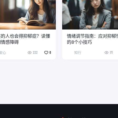
笑的人也会得抑郁症？读懂
情绪调节指南：应对抑郁
相情感障碍
的8个小技巧
安心
222
0
知行
171