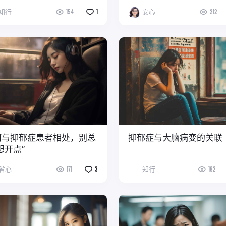
知行
154
1
安心
212
何与抑郁症患者相处，别总
抑郁症与大脑病变的关联
想开点”
省心
171
3
知行
162