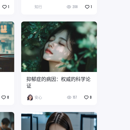
1
知行
208
1
抑郁症的病因：权威的科学论
证
0
安心
157
0