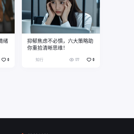
情绪
抑郁焦虑不必惧，六大策略助
你重拾清晰思维！
0
知行
177
0