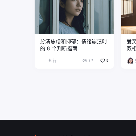
分清焦虑和抑郁：情绪崩溃时
爱
的 6 个判断指南
双
知行
217
0