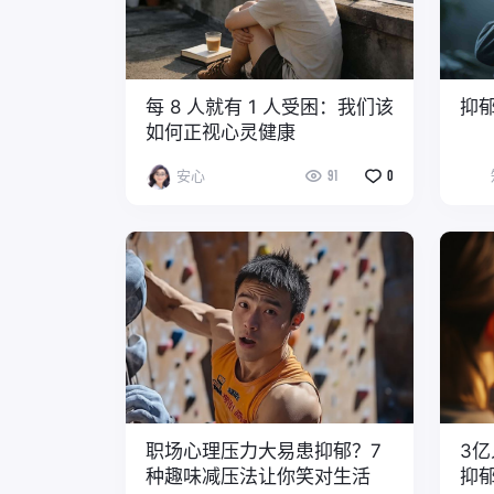
每 8 人就有 1 人受困：我们该
抑郁
如何正视心灵健康
安心
91
0
职场心理压力大易患抑郁？7
3
种趣味减压法让你笑对生活
抑郁