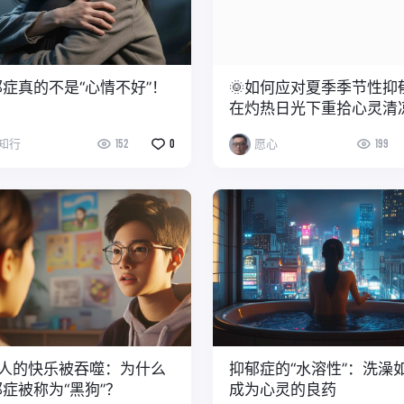
症真的不是“心情不好”！
🌞如何应对夏季季节性抑
在灼热日光下重拾心灵清
知行
152
0
愿心
199
亿人的快乐被吞噬：为什么
抑郁症的“水溶性”：洗澡
症被称为“黑狗”？
成为心灵的良药