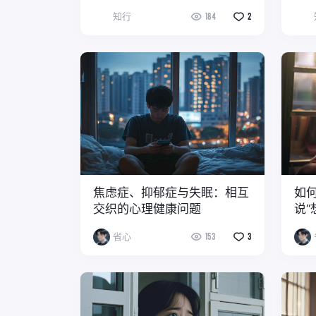
知行
184
2
焦虑症、抑郁症与失眠：相互
如
交织的心理健康问题
说“
省心
153
3