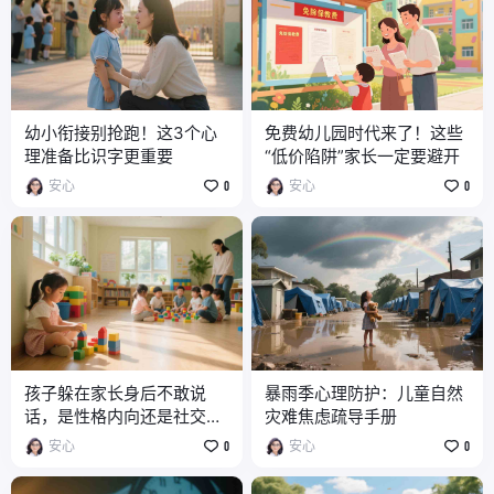
幼小衔接别抢跑！这3个心
免费幼儿园时代来了！这些
理准备比识字更重要
“低价陷阱”家长一定要避开
安心
0
安心
0
孩子躲在家长身后不敢说
暴雨季心理防护：儿童自然
话，是性格内向还是社交焦
灾难焦虑疏导手册
虑？
安心
0
安心
0