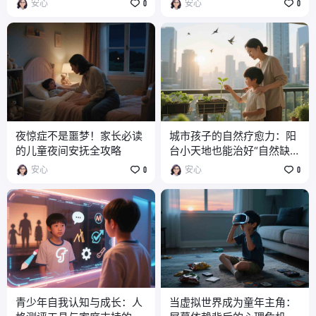
安心
0
安心
0
夜惊症不是噩梦！家长必读
城市孩子的自然疗愈力：阳
的儿童夜间安抚全攻略
台小天地也能治好“自然缺失
症”
安心
0
安心
0
青少年自我认知与成长：人
当虚拟世界成为童年主角：