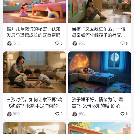
揭开儿童撒谎的秘密：认知
当孩子总爱躲进角落：一位
发展与道德成长的双重密码
母亲如何化解孩子的社交焦
虑
安心
0
安心
0
三孩时代，如何让家不再“鸡
孩子睡不好，情绪为何"爆
飞狗跳”？化解手足冲突的暖
雷"？父母必知的睡眠-心理
心指南
守护指南
安心
0
安心
0