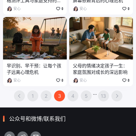
格测评工具与家庭支持的力
屏幕依赖背后的心理危机
量
安心
0
安心
0
早识别、早干预：让每个孩
父母的情绪决定孩子一生：
子远离心理危机
家庭氛围对成长的深远影响
安心
0
安心
0
…
1
2
3
4
5
13
公众号和微博/联系我们