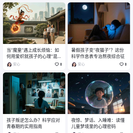
当“魔童”遇上成长烦恼：如
暑假孩子变“夜猫子”？这份
何用爱织就孩子的心理“混天
科学作息表专治熬夜综合征
绫”？
安心
0
安心
0
孩子叛逆怎么办？科学应对
夜惊、梦话、入睡难：读懂
青春期的实用指南
儿童梦境里的心理密码