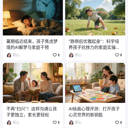
暑期临近结束，孩子焦虑梦
“跌倒后优雅起身”：科学培
境的AI解梦与家庭干预
养孩子抗挫力的家庭实操指
南
安心
0
安心
0
不再“扫兴”！这样沟通让孩
AI绘画心理评测：打开孩子
子更独立，家长更轻松
心灵世界的新钥匙
安心
0
安心
0