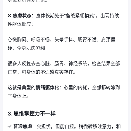
❌
焦虑状态
：身体长期处于“备战紧绷模式”，出现持续
性躯体反应：
心慌胸闷、呼吸不畅、头晕手抖、肠胃不适、肩颈僵
硬、全身肌肉紧绷
很多人反复去查心脏、肠胃、神经系统，检查结果全部
正常，可身体的不适感真实存在。
这就是典型的
情绪躯体化
：心里的内耗，全部都转嫁到
了身体上。
3. 思维掌控力不一样
✅
普通焦虑
：会担忧，但能自控。稍微转移注意力，和